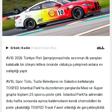
Erkek
|
Kadın
(Haberi Sesli Oku)
AVIS 2026 Türkiye Pist Şampiyonası'nda sezonun ilk yarışları
kalabalık bir izleyici kitlesi önünde oldukça çekişmeli anlara ev
sahipliği yaptı.
AVIS, Spor Toto, Tuzla Belediyesi ve Salados katkılarıyla
TOSFED İstanbul Park’ta düzenlenen yarışlarda Maxi ve Super
grupta toplam 25 sporcu piste çıktı. İstanbul Park'ta adrenalin
dolu hafta sonunda ayrıca katılımcıların kendi otomobilleri ile
piste çıkabildiği TOSFED Track Faest etkinliği de gerçekleştirildi.