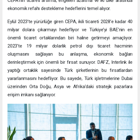
CEPA’nın ticareti artırma, engelleri azaltma ve iki ülke arasında
ekonomik refahı destekleme hedeflerini temel alıyor.
Eylül 2023’te yürürlüğe giren CEPA, ikili ticareti 2028’e kadar 40
milyar dolara çıkarmayı hedefliyor ve Türkiye’yi BAE’nin en
önemli ticaret ortaklarından biri haline getirmeyi amaçlıyor.
2023’te 19 milyar dolarlık petrol dışı ticaret hacminin
oluşmasını sağlayan bu anlaşma, ekonomik bağları
derinleştirmek için önemli bir fırsat sunuyor. DAFZ, Interlink ile
yaptığı ortaklık sayesinde Türk şirketlerinin bu fırsatlardan
yararlanmasını hedefliyor. Bu sayede, Türk işletmelerine Dubai
üzerinden Orta Doğu, Asya ve Afrika’daki stratejik pazarlara
erişim imkanı sağlanıyor.