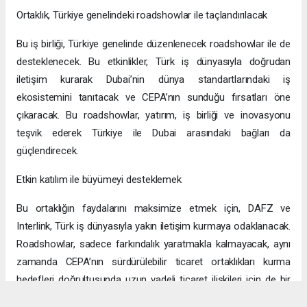
Ortaklık, Türkiye genelindeki roadshowlar ile taçlandırılacak
Bu iş birliği, Türkiye genelinde düzenlenecek roadshowlar ile de
desteklenecek. Bu etkinlikler, Türk iş dünyasıyla doğrudan
iletişim kurarak Dubai’nin dünya standartlarındaki iş
ekosistemini tanıtacak ve CEPA’nın sunduğu fırsatları öne
çıkaracak. Bu roadshowlar, yatırım, iş birliği ve inovasyonu
teşvik ederek Türkiye ile Dubai arasındaki bağları da
güçlendirecek.
Etkin katılım ile büyümeyi desteklemek
Bu ortaklığın faydalarını maksimize etmek için, DAFZ ve
Interlink, Türk iş dünyasıyla yakın iletişim kurmaya odaklanacak.
Roadshowlar, sadece farkındalık yaratmakla kalmayacak, aynı
zamanda CEPA’nın sürdürülebilir ticaret ortaklıkları kurma
hedefleri doğrultusunda uzun vadeli ticaret ilişkileri için de bir
platform sağlayacak.