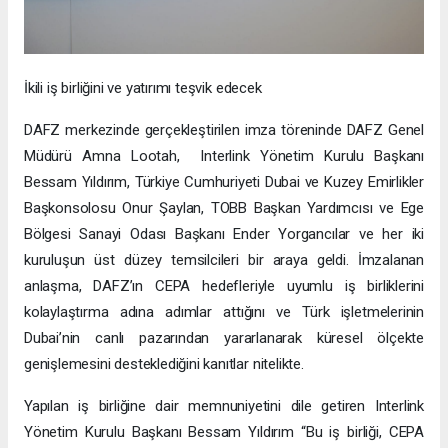
İkili iş birliğini ve yatırımı teşvik edecek
DAFZ merkezinde gerçekleştirilen imza töreninde DAFZ Genel
Müdürü Amna Lootah, Interlink Yönetim Kurulu Başkanı
Bessam Yıldırım, Türkiye Cumhuriyeti Dubai ve Kuzey Emirlikler
Başkonsolosu Onur Şaylan, TOBB Başkan Yardımcısı ve Ege
Bölgesi Sanayi Odası Başkanı Ender Yorgancılar ve her iki
kuruluşun üst düzey temsilcileri bir araya geldi. İmzalanan
anlaşma, DAFZ’ın CEPA hedefleriyle uyumlu iş birliklerini
kolaylaştırma adına adımlar attığını ve Türk işletmelerinin
Dubai’nin canlı pazarından yararlanarak küresel ölçekte
genişlemesini desteklediğini kanıtlar nitelikte.
Yapılan iş birliğine dair memnuniyetini dile getiren Interlink
Yönetim Kurulu Başkanı Bessam Yıldırım “Bu iş birliği, CEPA