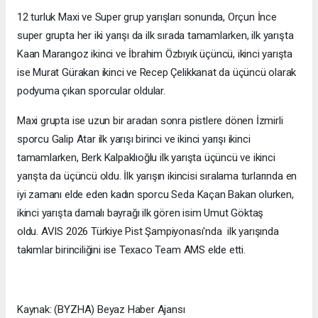
12 turluk Maxi ve Super grup yarışları sonunda, Orçun İnce
super grupta her iki yarışı da ilk sırada tamamlarken, ilk yarışta
Kaan Marangoz ikinci ve İbrahim Özbıyık üçüncü, ikinci yarışta
ise Murat Gürakan ikinci ve Recep Çelikkanat da üçüncü olarak
podyuma çıkan sporcular oldular.
Maxi grupta ise uzun bir aradan sonra pistlere dönen İzmirli
sporcu Galip Atar ilk yarışı birinci ve ikinci yarışı ikinci
tamamlarken, Berk Kalpaklıoğlu ilk yarışta üçüncü ve ikinci
yarışta da üçüncü oldu. İlk yarışın ikincisi sıralama turlarında en
iyi zamanı elde eden kadın sporcu Seda Kaçan Bakan olurken,
ikinci yarışta damalı bayrağı ilk gören isim Umut Göktaş
oldu. AVIS 2026 Türkiye Pist Şampiyonası'nda ilk yarışında
takımlar birinciliğini ise Texaco Team AMS elde etti.
Kaynak: (BYZHA) Beyaz Haber Ajansı