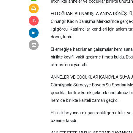
etkinlikte anneler ve çocuklar birlikte unutulma
FOTOĞRAFLAR NAKIŞLA ANIYA DÖNÜŞTÜ
Cihangir Kadın Danışma Merkezi’nde gerçekle
ilgi gördü. Katılımcılar, kendileri için anlam 
dönüştürdü.
El emeğiyle hazırlanan çalışmalar hem sana
birlikte keyifli vakit geçirme fırsatı buldu.
atmosferini yansıttı.
ANNELER VE ÇOCUKLAR KANOYLA SUYA A
Gümüşpala Sümeyye Boyacı Su Sporları Merk
çocuklar birlikte kürek çekerek unutulmaz bi
hem de birlikte kaliteli zaman geçirdi.
Etkinlik boyunca oluşan renkli görüntüler 
üzerine taşıdı.
ANNEFEST’TE MÜZİK, SPOR VE DAYANIŞM