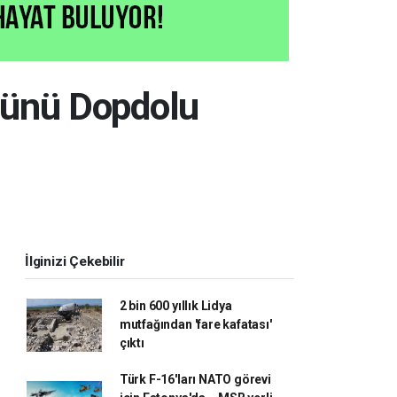
Günü Dopdolu
İlginizi Çekebilir
2 bin 600 yıllık Lidya
mutfağından 'fare kafatası'
çıktı
Türk F-16'ları NATO görevi