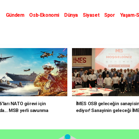
Gündem
Osb-Ekonomi
Dünya
Siyaset
Spor
Yaşam-S
Kripto Dünyası
Kültür-Sanat
Eğitim
6'ları NATO görevi için
İMES OSB geleceğin sanayisin
da... MSB yerli savunma
ediyor! Sanayinin geleceği İM
riyle güçleniyor
OSB'de konuşuldu