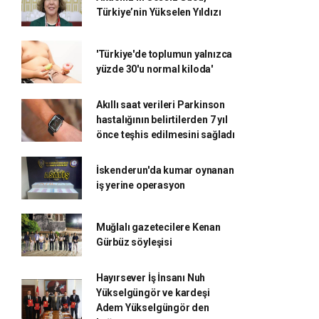
Türkiye’nin Yükselen Yıldızı
'Türkiye'de toplumun yalnızca
yüzde 30'u normal kiloda'
Akıllı saat verileri Parkinson
hastalığının belirtilerden 7 yıl
önce teşhis edilmesini sağladı
İskenderun'da kumar oynanan
iş yerine operasyon
Muğlalı gazetecilere Kenan
Gürbüz söyleşisi
Hayırsever İş İnsanı Nuh
Yükselgüngör ve kardeşi
Adem Yükselgüngör den