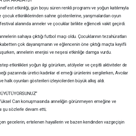
eFest etkinliği, gün boyu süren renkli programı ve yoğun katılımıyla
 çocuk etkinliklerinden sahne gösterilerine, yarışmalardan oyun
 festival alanında anneler ve çocuklar birlikte eğlenceli vakit geçirdi.
 annelerin sahaya çıktığı futbol maçı oldu. Çocuklarının tezahüratları
kabetten çok dayanışmanın ve eğlencenin öne çıktığı maçta keyifli
luşurken, annelerin enerjisi ve neşesi etkinliğe damga vurdu.
etkinlikleri yoğun ilgi görürken, atölyeler ve çeşitli aktiviteler de
ği pazarında üretici kadınlar el emeği ürünlerini sergilerken, Avcılar
halk oyunları gösterileri izleyicilerden büyük alkış aldı.
 BÜYÜTÜYORSUNUZ”
Av. Yüksel Can konuşmasında anneliğin görünmeyen emeğine ve
ı şu sözlerle devam etti;
çen gecelerin, ertelenen hayallerin ve bazen kendinden vazgeçişin