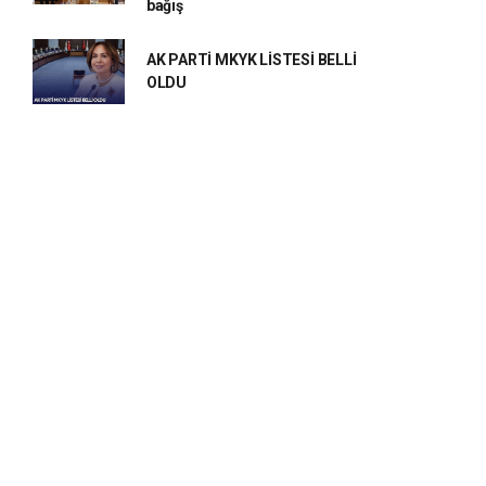
bağış
AK PARTİ MKYK LİSTESİ BELLİ
OLDU