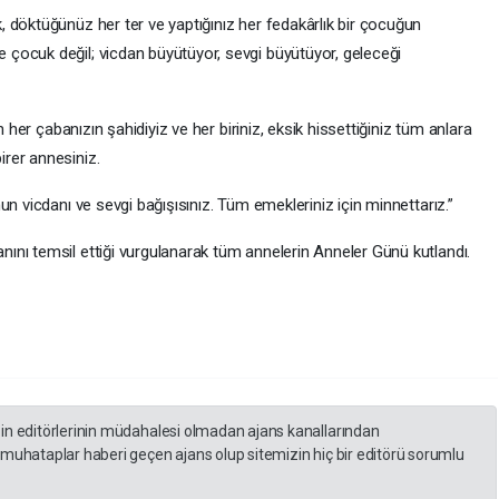
 döktüğünüz her ter ve yaptığınız her fedakârlık bir çocuğun
çocuk değil; vicdan büyütüyor, sevgi büyütüyor, geleceği
n her çabanızın şahidiyiz ve her biriniz, eksik hissettiğiniz tüm anlara
rer annesiniz.
un vicdanı ve sevgi bağışısınız. Tüm emekleriniz için minnettarız.”
nı temsil ettiği vurgulanarak tüm annelerin Anneler Günü kutlandı.
zin editörlerinin müdahalesi olmadan ajans kanallarından
 muhataplar haberi geçen ajans olup sitemizin hiç bir editörü sorumlu