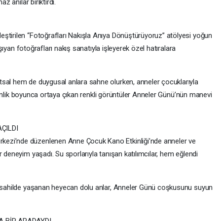
z anılar biriktirdi.
ştirilen “Fotoğrafları Nakışla Anıya Dönüştürüyoruz” atölyesi yoğun
taşıyan fotoğrafları nakış sanatıyla işleyerek özel hatıralara
tsal hem de duygusal anlara sahne olurken, anneler çocuklarıyla
 Etkinlik boyunca ortaya çıkan renkli görüntüler Anneler Günü’nün manevi
ÇILDI
ezi’nde düzenlenen Anne Çocuk Kano Etkinliği’nde anneler ve
r deneyim yaşadı. Su sporlarıyla tanışan katılımcılar, hem eğlendi
ve sahilde yaşanan heyecan dolu anlar, Anneler Günü coşkusunu suyun
A BİR ARADAYDI