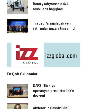
Rotary Adıyaman’a 4x4
ambulans bağışladı
Trabzon'a yapılacak yeni
yatırımlar imza altına alındı
En Çok Okunanlar
DAFZ, Türkiye
operasyonlarını Interlink’e
devretti
Akdeniz’in Sessiz Gücü,