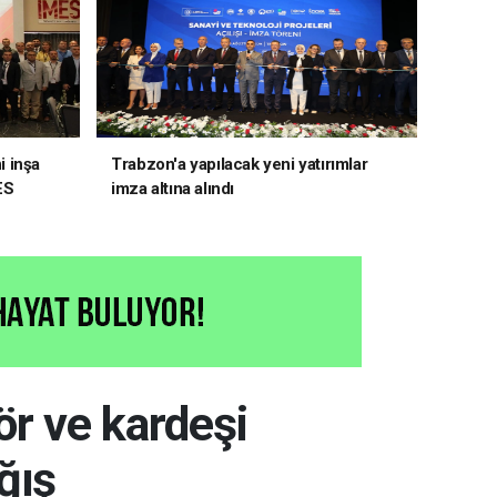
i inşa
Trabzon'a yapılacak yeni yatırımlar
ES
imza altına alındı
r ve kardeşi
ğış