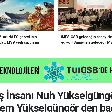
6'ları NATO görevi için
İMES OSB geleceğin sanayisin
da... MSB yerli savunma
ediyor! Sanayinin geleceği İM
riyle güçleniyor
OSB'de konuşuldu
İş İnsanı Nuh Yükselgüngö
em Yükselgüngör den ba