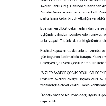
Avcılar Sahil Güreş Alanı’nda düzenlenen Ann
Anneler Günü’ne unutulmaz anlar kattı. Anne
parkurlarına kadar birçok etkinliğin yer aldığı
Etkinliğin en dikkat çeken anlarından biri ise
eşliğinde sahada mücadele eden anneler, re
anlar yaşadı. Tribünlerde renkli görüntüler o
Festival kapsamında düzenlenen zumba ve step 
gün boyunca katılımcılarla buluştu. Kadın eme
Belediyesi Çok Sesli Çocuk Korosu ile koro ve 
“SİZLER SADECE ÇOCUK DEĞİL, GELECEK
Etkinlikte Avcılar Belediye Başkan Vekili 
fedakârlığına dikkat çekildi. Can’ın konuşmas
“Annelik sadece bir unvan değil; uykusuz ge
diğer adıdır.