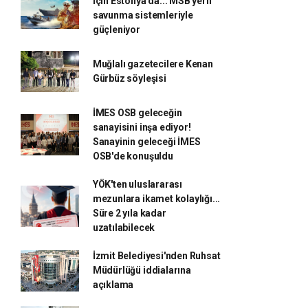
için Estonya'da... MSB yerli
savunma sistemleriyle
güçleniyor
Muğlalı gazetecilere Kenan
Gürbüz söyleşisi
İMES OSB geleceğin
sanayisini inşa ediyor!
Sanayinin geleceği İMES
OSB'de konuşuldu
YÖK'ten uluslararası
mezunlara ikamet kolaylığı...
Süre 2 yıla kadar
uzatılabilecek
İzmit Belediyesi'nden Ruhsat
Müdürlüğü iddialarına
açıklama