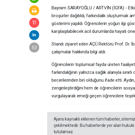
Bayram SARAYOĞLU / ARTVİN (İGFA) - Etkinli
broşürler dağıtıldı, farkındalık oluşturmak am
gösterimi yapıldı. Öğrencilerin yoğun ilgi gös
karşılaşılabilecek acil durumlarda hayati önem
Standı ziyaret eden AÇÜ Rektörü Prof. Dr. İbr
çalışmalar hakkında bilgi aldı.
Öğrencilerin toplumsal fayda üreten faaliyet
farkındalığının yalnızca sağlık alanıyla sınır
becerilerinden biri olduğunu ifade etti. Aydı
zenginleştirdiğini hem de öğrencilerin sosyal
vurgulayarak emeği geçen öğrencilere teşekk
Ajans kaynaklı eklenen tüm haberler, sitemi
çekilmektedir. Bu haberlerde yer alan hukuki
tutulamaz.