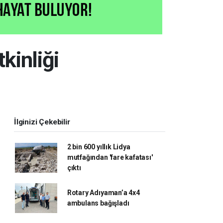
kinliği
İlginizi Çekebilir
2 bin 600 yıllık Lidya
mutfağından 'fare kafatası'
çıktı
Rotary Adıyaman’a 4x4
ambulans bağışladı