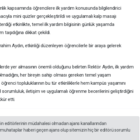
k kapsamında öğrencilere ilk yardım konusunda bilgilendirici
acıyla mini quizler gerçekleştirildi ve uygulamalı kalp masajı
terdiği etkinlikte, temel ilk yardım bilgisinin günlük yaşamda
 taşıdığına dikkat çekildi.
ahim Aydın, etkinliği düzenleyen öğrencilerle bir araya gelerek
lerde yer almasının önemli olduğunu belirten Rektör Aydın, ilk yardım
lı olmadığını, her bireyin sahip olması gereken temel yaşam
n, öğrenci topluluklarının bu tür etkinliklerle hem kampüs yaşamını
 sorumluluk, iletişim ve uygulamalı öğrenme becerilerini geliştirdiğini
ür etti.
zin editörlerinin müdahalesi olmadan ajans kanallarından
 muhataplar haberi geçen ajans olup sitemizin hiç bir editörü sorumlu