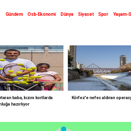
Gündem
Osb-Ekonomi
Dünya
Siyaset
Spor
Yaşam-S
Kripto Dünyası
Kültür-Sanat
Eğitim
taran baba, kızını kortlarda
Körfez'e nefes aldıran operas
luğa hazırlıyor