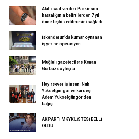
Akıllı saat verileri Parkinson
hastalığının belirtilerden 7 yıl
önce teşhis edilmesini sağladı
İskenderun'da kumar oynanan
iş yerine operasyon
Muğlalı gazetecilere Kenan
Gürbüz söyleşisi
Hayırsever İş İnsanı Nuh
Yükselgüngör ve kardeşi
Adem Yükselgüngör den
bağış
AK PARTİ MKYK LİSTESİ BELLİ
OLDU