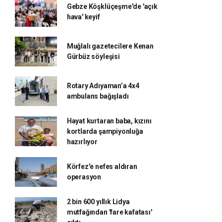
Gebze Köşklüçeşme'de 'açık
hava' keyif
Muğlalı gazetecilere Kenan
Gürbüz söyleşisi
Rotary Adıyaman’a 4x4
ambulans bağışladı
Hayat kurtaran baba, kızını
kortlarda şampiyonluğa
hazırlıyor
Körfez'e nefes aldıran
operasyon
2 bin 600 yıllık Lidya
mutfağından 'fare kafatası'